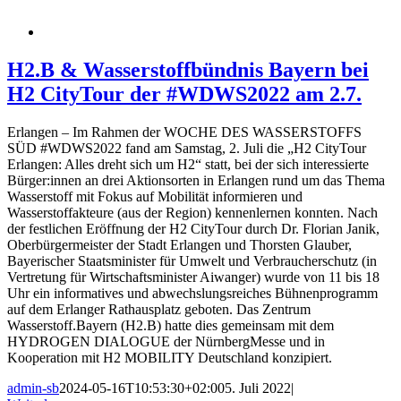
H2.B & Wasserstoffbündnis Bayern bei
H2 CityTour der #WDWS2022 am 2.7.
Erlangen – Im Rahmen der WOCHE DES WASSERSTOFFS
SÜD #WDWS2022 fand am Samstag, 2. Juli die „H2 CityTour
Erlangen: Alles dreht sich um H2“ statt, bei der sich interessierte
Bürger:innen an drei Aktionsorten in Erlangen rund um das Thema
Wasserstoff mit Fokus auf Mobilität informieren und
Wasserstoffakteure (aus der Region) kennenlernen konnten. Nach
der festlichen Eröffnung der H2 CityTour durch Dr. Florian Janik,
Oberbürgermeister der Stadt Erlangen und Thorsten Glauber,
Bayerischer Staatsminister für Umwelt und Verbraucherschutz (in
Vertretung für Wirtschaftsminister Aiwanger) wurde von 11 bis 18
Uhr ein informatives und abwechslungsreiches Bühnenprogramm
auf dem Erlanger Rathausplatz geboten. Das Zentrum
Wasserstoff.Bayern (H2.B) hatte dies gemeinsam mit dem
HYDROGEN DIALOGUE der NürnbergMesse und in
Kooperation mit H2 MOBILITY Deutschland konzipiert.
admin-sb
2024-05-16T10:53:30+02:00
5. Juli 2022
|