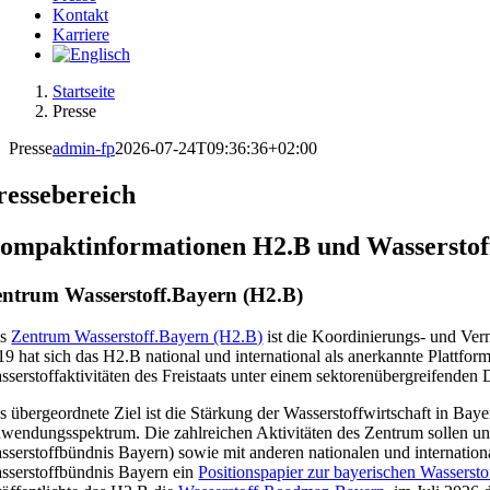
Kontakt
Karriere
Startseite
Presse
Presse
admin-fp
2026-07-24T09:36:36+02:00
ressebereich
ompaktinformationen H2.B und Wasserstof
ntrum Wasserstoff.Bayern (H2.B)
as
Zentrum Wasserstoff.Bayern (H2.B)
ist die Koordinierungs- und Vern
19 hat sich das H2.B national und international als anerkannte Plattfor
sserstoffaktivitäten des Freistaats unter einem sektorenübergreifenden D
s übergeordnete Ziel ist die Stärkung der Wasserstoffwirtschaft in Bay
wendungsspektrum. Die zahlreichen Aktivitäten des Zentrum sollen unt
sserstoffbündnis Bayern) sowie mit anderen nationalen und internation
sserstoffbündnis Bayern ein
Positionspapier zur bayerischen Wassersto