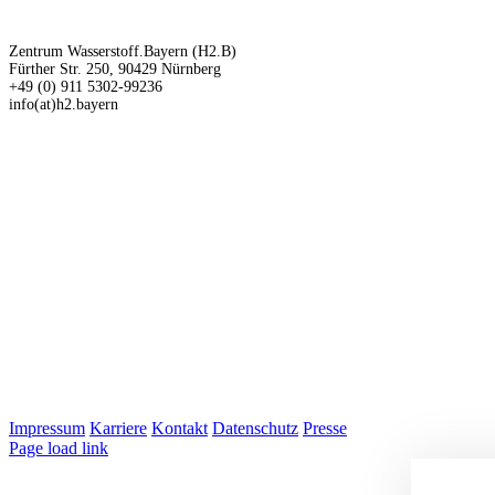
Zentrum Wasserstoff.Bayern (H2.B)
Fürther Str. 250, 90429 Nürnberg
+49 (0) 911 5302-99236
info(at)h2.bayern
Impressum
Karriere
Kontakt
Datenschutz
Presse
LinkedIn
Page load link