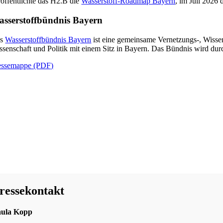
röffentlichte das H2.B die
Wasserstoff-Roadmap Bayern
, im Juli 2026
sserstoffbündnis Bayern
as
Wasserstoffbündnis Bayern
ist eine gemeinsame Vernetzungs-, Wisse
ssenschaft und Politik mit einem Sitz in Bayern. Das Bündnis wird dur
essemappe (PDF)
ressekontakt
aula Kopp