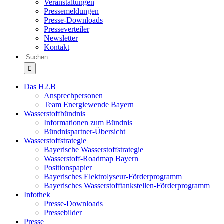
Veranstaltungen
Pressemeldungen
Presse-Downloads
Presseverteiler
Newsletter
Kontakt
Suche
nach:
Das H2.B
Ansprechpersonen
Team Energiewende Bayern
Wasserstoffbündnis
Informationen zum Bündnis
Bündnispartner-Übersicht
Wasserstoffstrategie
Bayerische Wasserstoffstrategie
Wasserstoff-Roadmap Bayern
Positionspapier
Bayerisches Elektrolyseur-Förderprogramm
Bayerisches Wasserstofftankstellen-Förderprogramm
Infothek
Presse-Downloads
Pressebilder
Presse