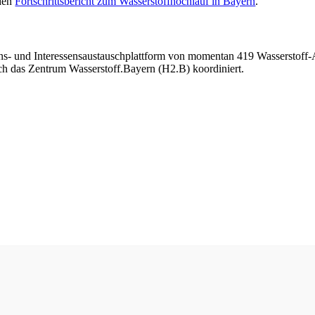
 den
Fortschrittsbericht zum Wasserstoffhochlauf in Bayern
.
ns- und Interessensaustauschplattform von momentan 419 Wasserstoff-A
ch das Zentrum Wasserstoff.Bayern (H2.B) koordiniert.