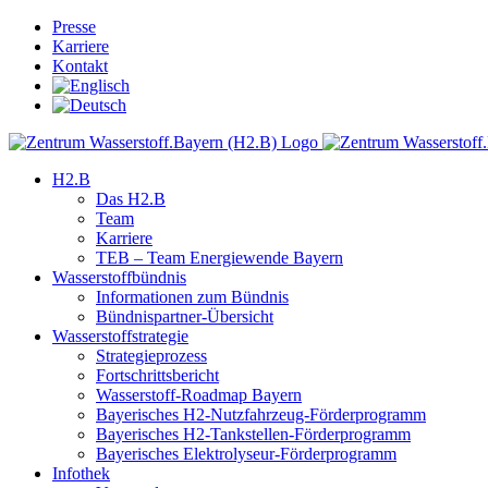
Skip
Presse
to
Karriere
content
Kontakt
H2.B
Das H2.B
Team
Karriere
TEB – Team Energiewende Bayern
Wasserstoffbündnis
Informationen zum Bündnis
Bündnispartner-Übersicht
Wasserstoffstrategie
Strategieprozess
Fortschrittsbericht
Wasserstoff-Roadmap Bayern
Bayerisches H2-Nutzfahrzeug-Förderprogramm
Bayerisches H2-Tankstellen-Förderprogramm
Bayerisches Elektrolyseur-Förderprogramm
Infothek