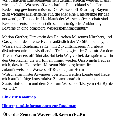
von russischen Energieträgern sehr zeitnah erreicht werden. Damit
wird auch die Wasserstoffwirtschaft in Deutschland schneller an
Bedeutung gewinnen müssen. Die Wasserstoff-Roadmap Bayern
zeigt wichtige Meilensteine auf, die eher eine Untergrenze für das
notwendige Tempo des Hochlaufs der Wasserstoffwirtschaft sind.
Besonders entscheidend ist die schnellstmögliche Anbindung
Bayerns an eine belastbare Wasserstoffinfrastruktur.“
Marion Grether, Direktorin des Deutschen Museums Nürnberg und
Gastgeberin des Presse-Events anlässlich der Veröffentlichung der
Wasserstoff-Roadmap, sagte: „Im Zukunftsmuseum Nürnberg
diskutieren wir intensiv über die Technologien der Zukunft. An dem
Thema Wasserstoff führt absolut kein Weg vorbei, das spüren wir in
den Gesprächen die wir führen immer wieder. Umso mehr freut es
mich, dass im Deutschen Museum Nürnberg heute die
zukunftsweisende Wasserstoff-Roadmap an Herrn
Wirtschaftsminister Aiwanger überreicht werden konnte und freue
mich auf künftige konstruktive Zusammenarbeit mit dem
Staatsministerium und dem Zentrum Wasserstoff.Bayern (H2.B) hier
vor Ort.“
Link zur Roadmap
Hintergrund-Informationen zur Roadmap
Über das Zentrum Wasserstoff.Bayern (H2.B):