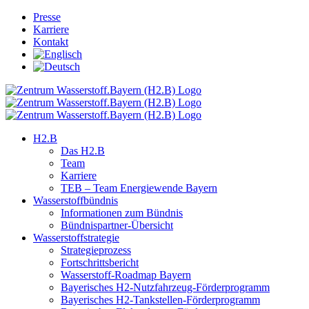
Skip
Presse
to
Karriere
content
Kontakt
H2.B
Das H2.B
Team
Karriere
TEB – Team Energiewende Bayern
Wasserstoffbündnis
Informationen zum Bündnis
Bündnispartner-Übersicht
Wasserstoffstrategie
Strategieprozess
Fortschrittsbericht
Wasserstoff-Roadmap Bayern
Bayerisches H2-Nutzfahrzeug-Förderprogramm
Bayerisches H2-Tankstellen-Förderprogramm