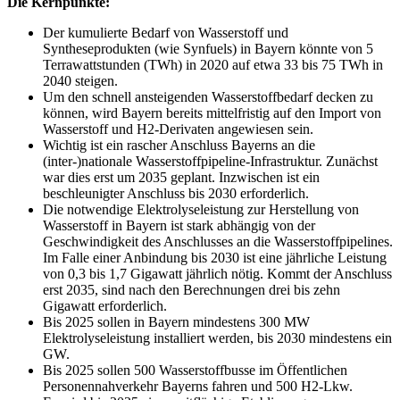
Die Kernpunkte:
Der kumulierte Bedarf von Wasserstoff und
Syntheseprodukten (wie Synfuels) in Bayern könnte von 5
Terrawattstunden (TWh) in 2020 auf etwa 33 bis 75 TWh in
2040 steigen.
Um den schnell ansteigenden Wasserstoffbedarf decken zu
können, wird Bayern bereits mittelfristig auf den Import von
Wasserstoff und H2-Derivaten angewiesen sein.
Wichtig ist ein rascher Anschluss Bayerns an die
(inter-)nationale Wasserstoffpipeline-Infrastruktur. Zunächst
war dies erst um 2035 geplant. Inzwischen ist ein
beschleunigter Anschluss bis 2030 erforderlich.
Die notwendige Elektrolyseleistung zur Herstellung von
Wasserstoff in Bayern ist stark abhängig von der
Geschwindigkeit des Anschlusses an die Wasserstoffpipelines.
Im Falle einer Anbindung bis 2030 ist eine jährliche Leistung
von 0,3 bis 1,7 Gigawatt jährlich nötig. Kommt der Anschluss
erst 2035, sind nach den Berechnungen drei bis zehn
Gigawatt erforderlich.
Bis 2025 sollen in Bayern mindestens 300 MW
Elektrolyseleistung installiert werden, bis 2030 mindestens ein
GW.
Bis 2025 sollen 500 Wasserstoffbusse im Öffentlichen
Personennahverkehr Bayerns fahren und 500 H2-Lkw.