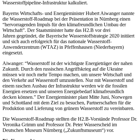
Wasserstoffpipeline-Infrastruktur kalkuliert.
Bayerns Wirtschafts- und Energieminister Hubert Aiwanger nannte
die Wasserstoff-Roadmap bei der Präsentation in Nürnberg einen
“hervorragenden Impuls für den klimafreundlichen Umbau der
Wirtschaft”. Der Staatsminister hatte das H2.B vor drei
Jahren gegründet, die Bayerische Wasserstoffstrategie 2020 initiiert
und sich auch erfolgreich für das nationale Wasserstoff-
Anwenderzentrum (WTAZ) in Pfeffenhausen (Niederbayern)
eingesetzt.
Aiwanger: “Wasserstoff ist der wichtigste Energieträger der nahen
Zukunft. Durch den russischen Angriffskrieg auf die Ukraine
müssen wir noch mehr Tempo machen, um unsere Wirtschaft und
den Verkehr auf Wasserstoff umzustellen. Nur mit Wasserstoff und
einem raschen Ausbau der Infrastruktur werden wir die fossilen
Energien ersetzen und unseren Energiebedarf klimafreundlich
decken können.” Der Energieminister plant Mitte Juni, Norwegen
und Schottland mit dem Ziel zu besuchen, Partnerschaften für die
Produktion und Lieferung von grünem Wasserstoff zu vereinbaren.
Die Wasserstoff-Roadmap stellten die H2.B-Vorstände Professor Dr.
Veronika Grimm und Professor Dr. Peter Wasserscheid im
Deutschen Museum Nürnberg („Zukunftsmuseum“) vor.