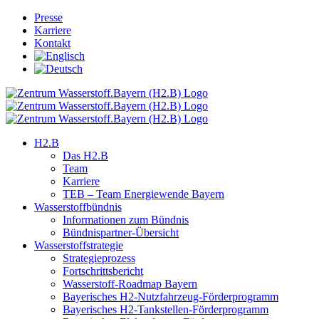
Skip
Presse
to
Karriere
content
Kontakt
H2.B
Das H2.B
Team
Karriere
TEB – Team Energiewende Bayern
Wasserstoffbündnis
Informationen zum Bündnis
Bündnispartner-Übersicht
Wasserstoffstrategie
Strategieprozess
Fortschrittsbericht
Wasserstoff-Roadmap Bayern
Bayerisches H2-Nutzfahrzeug-Förderprogramm
Bayerisches H2-Tankstellen-Förderprogramm