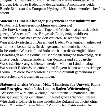
„pragmatisch statt ideologisch“ sowie der Abbau bürokratischer
Hürden. Die große Bedeutung des zeitnahen Anschlusses beider
Bundesländer an das European Hydrogen Backbone wurden ebenfalls
betont.
Statement Hubert Aiwanger (Bayerischer Staatsminister für
Wirtschaft, Landesentwicklung und Energie):
„Die Entwicklung der letzten Tage und Wochen hat ganz deutlich
gezeigt: Wasserstoff muss Erdgas als Energieträger ablösen.
Deutschland darf hier keine Zeit verlieren. Je schneller die
Wasserstoffwirtschaft in Bayern und Baden-Württemberg aufgebaut
wird, desto besser ist es für den gesamten süddeutschen Raum.
Insbesondere Wirtschaft und Industrie haben diesbezüglich klare
Erwartungen an die Politik. Es ist deshalb dringend notwendig, dass
unsere beiden Bundesländer an das deutsche und europäische
Wasserstoffnetz angeschlossen werden. Mit dem Länderdialog
Wasserstoff Baden-Württemberg und Bayern haben wir das richtige
Forum, um diese Weichenstellung für die Zukunft gemeinsam zu
besprechen und Lösungen zu finden.“
Statement Thekla Walker, MdL (Ministerin für Umwelt, Klima
und Energiewirtschaft des Landes Baden-Württemberg):
„Wasserstoff wird eine wichtige Rolle für eine klimafreundliche
Energieversorgung einnehmen. Er bietet große Chancen, unsere
Wirtschaft erfolgreich in eine gedeihliche Zukunft möglichst ohne
fossile Energieträger zu führen. Wir brauchen dafür regionale