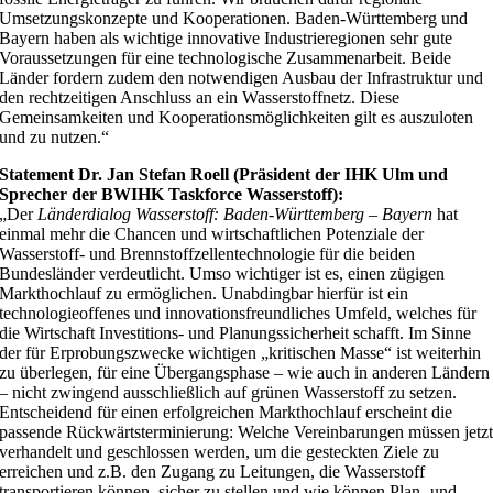
Umsetzungskonzepte und Kooperationen. Baden-Württemberg und
Bayern haben als wichtige innovative Industrieregionen sehr gute
Voraussetzungen für eine technologische Zusammenarbeit. Beide
Länder fordern zudem den notwendigen Ausbau der Infrastruktur und
den rechtzeitigen Anschluss an ein Wasserstoffnetz. Diese
Gemeinsamkeiten und Kooperationsmöglichkeiten gilt es auszuloten
und zu nutzen.“
Statement Dr. Jan Stefan Roell (Präsident der IHK Ulm und
Sprecher der BWIHK Taskforce Wasserstoff):
„Der
Länderdialog Wasserstoff: Baden-Württemberg – Bayern
hat
einmal mehr die Chancen und wirtschaftlichen Potenziale der
Wasserstoff- und Brennstoffzellentechnologie für die beiden
Bundesländer verdeutlicht. Umso wichtiger ist es, einen zügigen
Markthochlauf zu ermöglichen. Unabdingbar hierfür ist ein
technologieoffenes und innovationsfreundliches Umfeld, welches für
die Wirtschaft Investitions- und Planungssicherheit schafft. Im Sinne
der für Erprobungszwecke wichtigen „kritischen Masse“ ist weiterhin
zu überlegen, für eine Übergangsphase – wie auch in anderen Ländern
– nicht zwingend ausschließlich auf grünen Wasserstoff zu setzen.
Entscheidend für einen erfolgreichen Markthochlauf erscheint die
passende Rückwärtsterminierung: Welche Vereinbarungen müssen jetz
verhandelt und geschlossen werden, um die gesteckten Ziele zu
erreichen und z.B. den Zugang zu Leitungen, die Wasserstoff
transportieren können, sicher zu stellen und wie können Plan- und