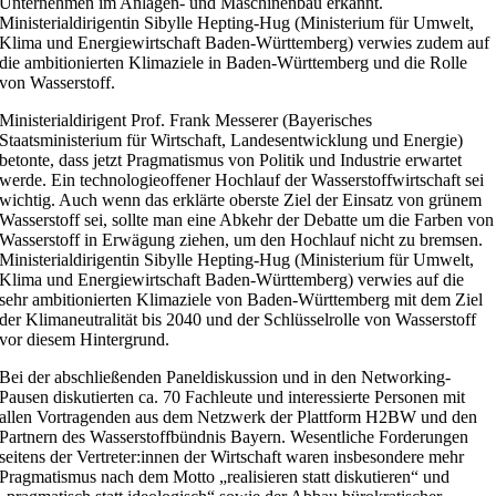
Unternehmen im Anlagen- und Maschinenbau erkannt.
Ministerialdirigentin Sibylle Hepting-Hug (Ministerium für Umwelt,
Klima und Energiewirtschaft Baden-Württemberg) verwies zudem auf
die ambitionierten Klimaziele in Baden-Württemberg und die Rolle
von Wasserstoff.
Ministerialdirigent Prof. Frank Messerer (Bayerisches
Staatsministerium für Wirtschaft, Landesentwicklung und Energie)
betonte, dass jetzt Pragmatismus von Politik und Industrie erwartet
werde. Ein technologieoffener Hochlauf der Wasserstoffwirtschaft sei
wichtig. Auch wenn das erklärte oberste Ziel der Einsatz von grünem
Wasserstoff sei, sollte man eine Abkehr der Debatte um die Farben von
Wasserstoff in Erwägung ziehen, um den Hochlauf nicht zu bremsen.
Ministerialdirigentin Sibylle Hepting-Hug (Ministerium für Umwelt,
Klima und Energiewirtschaft Baden-Württemberg) verwies auf die
sehr ambitionierten Klimaziele von Baden-Württemberg mit dem Ziel
der Klimaneutralität bis 2040 und der Schlüsselrolle von Wasserstoff
vor diesem Hintergrund.
Bei der abschließenden Paneldiskussion und in den Networking-
Pausen diskutierten ca. 70 Fachleute und interessierte Personen mit
allen Vortragenden aus dem Netzwerk der Plattform H2BW und den
Partnern des Wasserstoffbündnis Bayern. Wesentliche Forderungen
seitens der Vertreter:innen der Wirtschaft waren insbesondere mehr
Pragmatismus nach dem Motto „realisieren statt diskutieren“ und