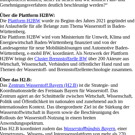
Genehmigungsverfahren deutlich beschleunigt werden?“
Über die Plattform H2BW:
Die
Plattform H2BW
wurde zu Beginn des Jahres 2021 gegründet und
ist Anlaufstelle für alle Belange zum Thema Wasserstoff in Baden-
Württemberg.
Die Plattform H2BW wird vom Ministerium für Umwelt, Klima und
Energiewirtschaft Baden-Württemberg finanziert und von der
Landesagentur für neue Mobilitätslösungen und Automotive Baden-
Württemberg, e-mobil BW, koordiniert. Als Netzwerk der Plattform
H2BW bringt der
Cluster Brennstoffzelle BW
über 200 Akteure aus
Wirtschaft, Wissenschaft, Verbänden und öffentlicher Hand rund um
Themen der Wasserstoff- und Brennstoffzellentechnologie zusammen.
Über das H2.B:
Das
Zentrum Wasserstoff.Bayern (H2.B)
ist die Strategie- und
Koordinationsstelle des Freistaats Bayern für Wasserstoff. Das
Zentrum agiert an der Schnittstelle zwischen Wirtschaft, Wissenschaft,
Politik und Öffentlichkeit im nationalen und zunehmend auch im
internationalen Kontext. Das übergeordnete Ziel ist die Stärkung der
Wasserstoffwirtschaft in Bayern sowie die Beschleunigung des
Rollouts der Wasserstoff-Nutzung in einem breiten
Anwendungsspektrum.
Das H2.B koordiniert zudem das
Wasserstoffbündnis Bayern
, einer
Vernetzungs-, Wissens- und Interessensplattform von mehr als 270