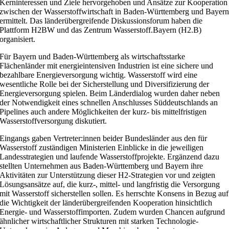
Kerninteressen und Ziele hervorgehoben und Ansätze zur Kooperation
zwischen der Wasserstoffwirtschaft in Baden-Württemberg und Bayer
ermittelt. Das länderübergreifende Diskussionsforum haben die
Plattform H2BW und das Zentrum Wasserstoff.Bayern (H2.B)
organisiert.
Für Bayern und Baden-Württemberg als wirtschaftsstarke
Flächenländer mit energieintensiven Industrien ist eine sichere und
bezahlbare Energieversorgung wichtig. Wasserstoff wird eine
wesentliche Rolle bei der Sicherstellung und Diversifizierung der
Energieversorgung spielen. Beim Länderdialog wurden daher neben
der Notwendigkeit eines schnellen Anschlusses Süddeutschlands an
Pipelines auch andere Möglichkeiten der kurz- bis mittelfristigen
Wasserstoffversorgung diskutiert.
Eingangs gaben Vertreter:innen beider Bundesländer aus den für
Wasserstoff zuständigen Ministerien Einblicke in die jeweiligen
Landesstrategien und laufende Wasserstoffprojekte. Ergänzend dazu
stellten Unternehmen aus Baden-Württemberg und Bayern ihre
Aktivitäten zur Unterstützung dieser H2-Strategien vor und zeigten
Lösungsansätze auf, die kurz-, mittel- und langfristig die Versorgung
mit Wasserstoff sicherstellen sollen. Es herrschte Konsens in Bezug auf
die Wichtigkeit der länderübergreifenden Kooperation hinsichtlich
Energie- und Wasserstoffimporten. Zudem wurden Chancen aufgrund
ähnlicher wirtschaftlicher Strukturen mit starken Technologie-