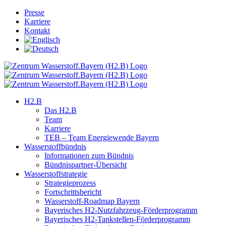
Skip
Presse
to
Karriere
content
Kontakt
H2.B
Das H2.B
Team
Karriere
TEB – Team Energiewende Bayern
Wasserstoffbündnis
Informationen zum Bündnis
Bündnispartner-Übersicht
Wasserstoffstrategie
Strategieprozess
Fortschrittsbericht
Wasserstoff-Roadmap Bayern
Bayerisches H2-Nutzfahrzeug-Förderprogramm
Bayerisches H2-Tankstellen-Förderprogramm