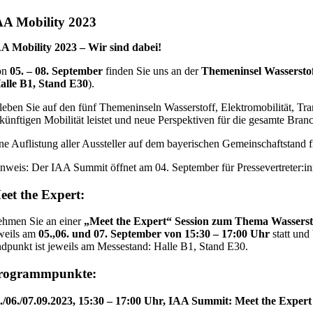
AA Mobility 2023
A Mobility 2023 – Wir sind dabei!
on
05. – 08. September
finden Sie uns an der
Themeninsel Wassersto
alle B1, Stand E30
).
leben Sie auf den fünf Themeninseln Wasserstoff, Elektromobilität, Tr
künftigen Mobilität leistet und neue Perspektiven für die gesamte Branc
ne Auflistung aller Aussteller auf dem bayerischen Gemeinschaftstand 
nweis: Der IAA Summit öffnet am 04. September für Pressevertreter:in
eet the Expert:
hmen Sie an einer
„Meet the Expert“ Session zum Thema Wasserst
weils am
05.,06. und 07. September von 15:30 – 17:00 Uhr
statt und
dpunkt ist jeweils am Messestand: Halle B1, Stand E30.
rogrammpunkte:
./06./07.09.2023, 15:30 – 17:00 Uhr, IAA Summit: Meet the Exper