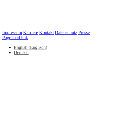
Impressum
Karriere
Kontakt
Datenschutz
Presse
LinkedIn
Page load link
English
(
Englisch
)
Deutsch
Nach
oben