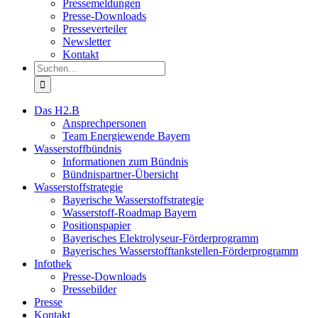
Pressemeldungen
Presse-Downloads
Presseverteiler
Newsletter
Kontakt
Suche
nach:
Das H2.B
Ansprechpersonen
Team Energiewende Bayern
Wasserstoffbündnis
Informationen zum Bündnis
Bündnispartner-Übersicht
Wasserstoffstrategie
Bayerische Wasserstoffstrategie
Wasserstoff-Roadmap Bayern
Positionspapier
Bayerisches Elektrolyseur-Förderprogramm
Bayerisches Wasserstofftankstellen-Förderprogramm
Infothek
Presse-Downloads
Pressebilder
Presse
Kontakt