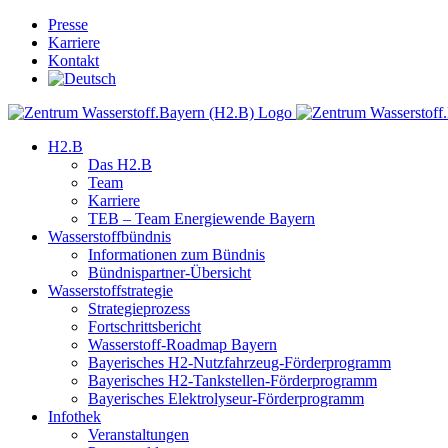
Skip
Presse
to
Karriere
content
Kontakt
H2.B
Das H2.B
Team
Karriere
TEB – Team Energiewende Bayern
Wasserstoffbündnis
Informationen zum Bündnis
Bündnispartner-Übersicht
Wasserstoffstrategie
Strategieprozess
Fortschrittsbericht
Wasserstoff-Roadmap Bayern
Bayerisches H2-Nutzfahrzeug-Förderprogramm
Bayerisches H2-Tankstellen-Förderprogramm
Bayerisches Elektrolyseur-Förderprogramm
Infothek
Veranstaltungen