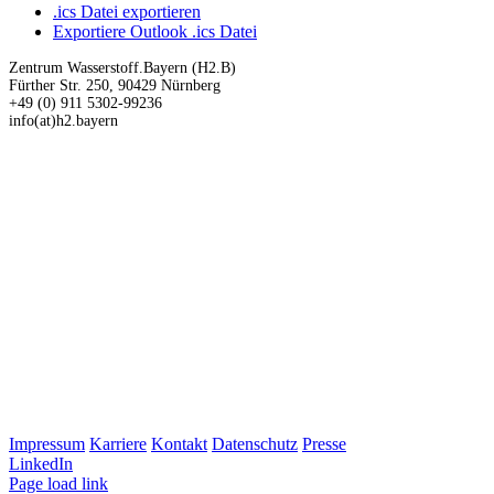
.ics Datei exportieren
Exportiere Outlook .ics Datei
Zentrum Wasserstoff.Bayern (H2.B)
Fürther Str. 250, 90429 Nürnberg
+49 (0) 911 5302-99236
info(at)h2.bayern
Impressum
Karriere
Kontakt
Datenschutz
Presse
LinkedIn
Page load link