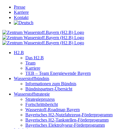
Skip
Presse
to
Karriere
content
Kontakt
H2.B
Das H2.B
Team
Karriere
TEB – Team Energiewende Bayern
Wasserstoffbündnis
Informationen zum Bündnis
Bündnispartner-Übersicht
Wasserstoffstrategie
Strategieprozess
Fortschrittsbericht
Wasserstoff-Roadmap Bayern
Bayerisches H2-Nutzfahrzeug-Förderprogramm
Bayerisches H2-Tankstellen-Förderprogramm
Bayerisches Elektrolyseur-Förderprogramm