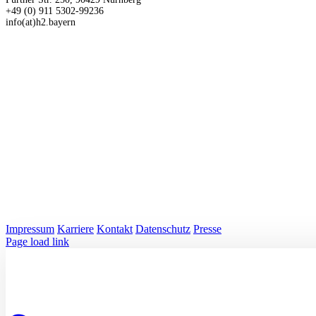
+49 (0) 911 5302-99236
info(at)h2.bayern
Impressum
Karriere
Kontakt
Datenschutz
Presse
LinkedIn
Page load link