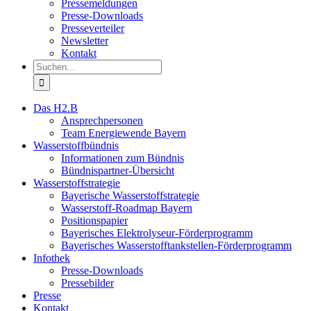
Pressemeldungen
Presse-Downloads
Presseverteiler
Newsletter
Kontakt
Suche
nach:
Das H2.B
Ansprechpersonen
Team Energiewende Bayern
Wasserstoffbündnis
Informationen zum Bündnis
Bündnispartner-Übersicht
Wasserstoffstrategie
Bayerische Wasserstoffstrategie
Wasserstoff-Roadmap Bayern
Positionspapier
Bayerisches Elektrolyseur-Förderprogramm
Bayerisches Wasserstofftankstellen-Förderprogramm
Infothek
Presse-Downloads
Pressebilder
Presse
Kontakt