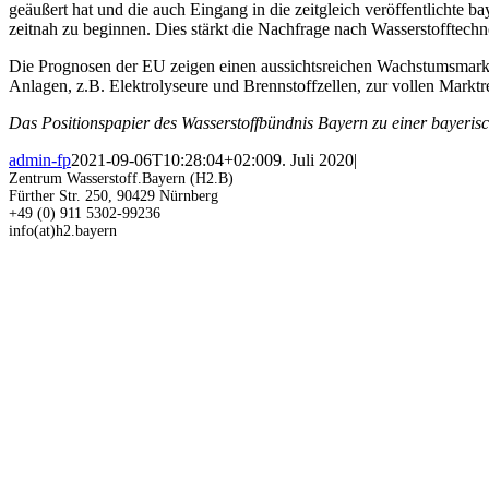
geäußert hat und die auch Eingang in die zeitgleich veröffentlichte 
zeitnah zu beginnen. Dies stärkt die Nachfrage nach Wasserstofftechno
Die Prognosen der EU zeigen einen aussichtsreichen Wachstumsmarkt 
Anlagen, z.B. Elektrolyseure und Brennstoffzellen, zur vollen Marktr
Das Positionspapier des Wasserstoffbündnis Bayern zu einer bayerisc
admin-fp
2021-09-06T10:28:04+02:00
9. Juli 2020
|
Zentrum Wasserstoff.Bayern (H2.B)
Fürther Str. 250, 90429 Nürnberg
+49 (0) 911 5302-99236
info(at)h2.bayern