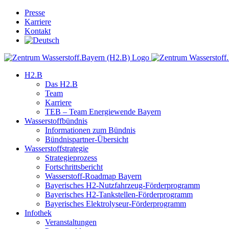
Skip
Presse
to
Karriere
content
Kontakt
H2.B
Das H2.B
Team
Karriere
TEB – Team Energiewende Bayern
Wasserstoffbündnis
Informationen zum Bündnis
Bündnispartner-Übersicht
Wasserstoffstrategie
Strategieprozess
Fortschrittsbericht
Wasserstoff-Roadmap Bayern
Bayerisches H2-Nutzfahrzeug-Förderprogramm
Bayerisches H2-Tankstellen-Förderprogramm
Bayerisches Elektrolyseur-Förderprogramm
Infothek
Veranstaltungen