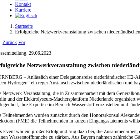
Kontakt
Karriere
Startseite
Erfolgreiche Netzwerkveranstaltung zwischen niederländische
Zurück
Vor
essemitteilung, 29.06.2023
fo
l
greiche Netzwerkveranstaltung zwischen
niederländ
RNBERG – Anlässlich einer Delegationsreise niederländischer H2-A
een Hydrogen“ ein reger Austausch zwischen niederländischen und baye
e Netzwerk-Veranstaltung, die in Zusammenarbeit mit dem Generalkonsu
rlin und der Elektrolyseurs-Machersplattform Niederlande organisiert 
legenheit, ihre Expertise im Bereich Wasserstoff vorzustellen und länd
e Teilnehmenden wurden zunächst durch den Honorarkonsul Alexander F
ekxtoon (FME)
die Teilnehmenden in kurzen Eingangsstatements will
s Event war ein großer Erfolg und trug dazu bei, die Zusammenarbeit,
ünen Wasserstoffbranche zu stärken.
Aus Bayern nahmen zahlreiche Gäste