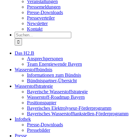
Veranstaltungen
Pressemeldungen
Presse-Downloads
Presseverteiler
Newsletter
Kontakt
Suche
nach:
Das H2.B
Ansprechpersonen
Team Energiewende Bayern
Wasserstoffbündnis
Informationen zum Bündnis
Bündnispartner-Übersicht
Wasserstoffstrategie
Bayerische Wasserstoffstrategie
Wasserstoff-Roadmap Bayern
Positionspapier
Bayerisches Elektrolyseur-Förderprogramm
Bayerisches Wasserstofftankstellen-Förderprogramm
Infothek
Presse-Downloads
Pressebilder
Presse