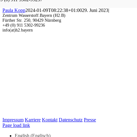
Paula Kopp
2024-01-09T08:22:38+01:00
29. Juni 2023
|
Zentrum Wasserstoff.Bayern (H2.B)
Fürther Str. 250, 90429 Nürnberg
+49 (0) 911 5302-99236
info(at)h2.bayern
Impressum
Karriere
Kontakt
Datenschutz
Presse
LinkedIn
Page load link
English
(
Englisch
)