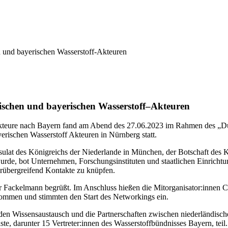
n und bayerischen Wasserstoff-Akteuren
ischen und bayerischen
Wasserstoff
–
Akteuren
kteure nach Bayern fand am Abend des 27.06.2023 im Rahmen des „D
rischen Wasserstoff Akteuren in Nürnberg statt.
lat des Königreichs der Niederlande in München, der Botschaft des K
wurde, bot Unternehmen, Forschungsinstituten und staatlichen Einricht
erübergreifend Kontakte zu knüpfen.
ackelmann begrüßt. Im Anschluss hießen die Mitorganisator:innen Ca
kommen und stimmten den Start des Networkings ein.
 den Wissensaustausch und die Partnerschaften zwischen niederländisc
, darunter 15 Vertreter:innen des Wasserstoffbündnisses Bayern, teil.