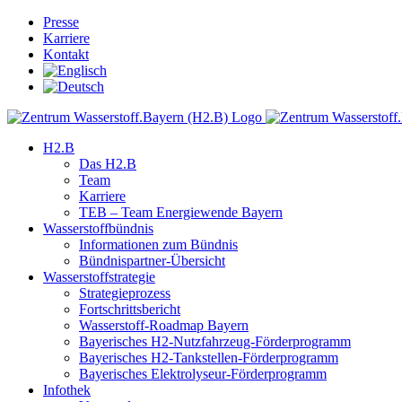
Skip
Presse
to
Karriere
content
Kontakt
H2.B
Das H2.B
Team
Karriere
TEB – Team Energiewende Bayern
Wasserstoffbündnis
Informationen zum Bündnis
Bündnispartner-Übersicht
Wasserstoffstrategie
Strategieprozess
Fortschrittsbericht
Wasserstoff-Roadmap Bayern
Bayerisches H2-Nutzfahrzeug-Förderprogramm
Bayerisches H2-Tankstellen-Förderprogramm
Bayerisches Elektrolyseur-Förderprogramm
Infothek