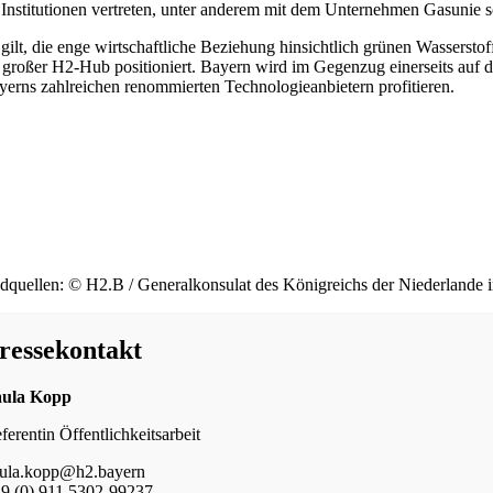
 Institutionen vertreten, unter anderem mit dem Unternehmen Gasunie 
 gilt, die enge wirtschaftliche Beziehung hinsichtlich grünen Wasserst
s großer H2-Hub positioniert. Bayern wird im Gegenzug einerseits auf
yerns zahlreichen renommierten Technologieanbietern profitieren.
ldquellen: © H2.B / Generalkonsulat des Königreichs der Niederlande
ressekontakt
aula Kopp
ferentin Öffentlichkeitsarbeit
ula.kopp@h2.bayern
9 (0) 911 5302-99237