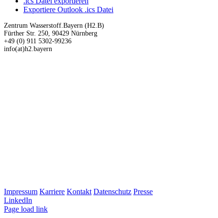
.ics Datei exportieren
Exportiere Outlook .ics Datei
Zentrum Wasserstoff.Bayern (H2.B)
Fürther Str. 250, 90429 Nürnberg
+49 (0) 911 5302-99236
info(at)h2.bayern
Impressum
Karriere
Kontakt
Datenschutz
Presse
LinkedIn
Page load link