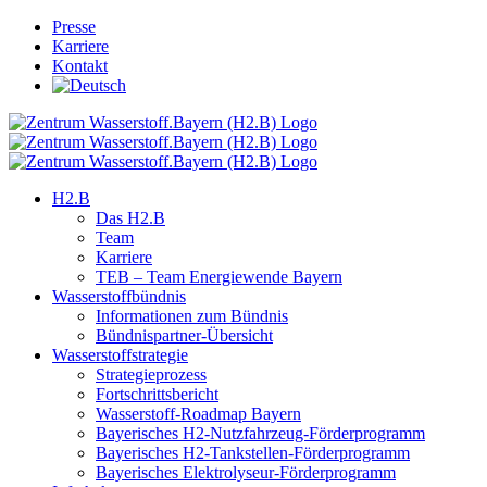
Skip
Presse
to
Karriere
content
Kontakt
H2.B
Das H2.B
Team
Karriere
TEB – Team Energiewende Bayern
Wasserstoffbündnis
Informationen zum Bündnis
Bündnispartner-Übersicht
Wasserstoffstrategie
Strategieprozess
Fortschrittsbericht
Wasserstoff-Roadmap Bayern
Bayerisches H2-Nutzfahrzeug-Förderprogramm
Bayerisches H2-Tankstellen-Förderprogramm
Bayerisches Elektrolyseur-Förderprogramm