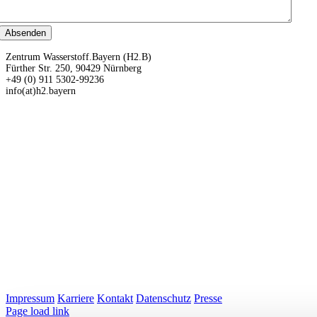
Zentrum Wasserstoff.Bayern (H2.B)
Fürther Str. 250, 90429 Nürnberg
+49 (0) 911 5302-99236
info(at)h2.bayern
Impressum
Karriere
Kontakt
Datenschutz
Presse
LinkedIn
Page load link