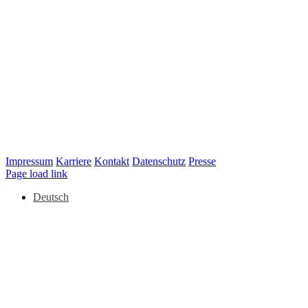
Impressum
Karriere
Kontakt
Datenschutz
Presse
LinkedIn
Page load link
Deutsch
Nach
oben