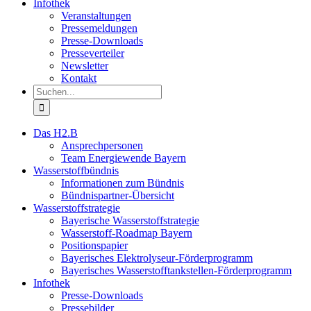
Infothek
Veranstaltungen
Pressemeldungen
Presse-Downloads
Presseverteiler
Newsletter
Kontakt
Suche
nach:
Das H2.B
Ansprechpersonen
Team Energiewende Bayern
Wasserstoffbündnis
Informationen zum Bündnis
Bündnispartner-Übersicht
Wasserstoffstrategie
Bayerische Wasserstoffstrategie
Wasserstoff-Roadmap Bayern
Positionspapier
Bayerisches Elektrolyseur-Förderprogramm
Bayerisches Wasserstofftankstellen-Förderprogramm
Infothek
Presse-Downloads
Pressebilder