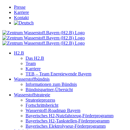
Skip
Presse
to
Karriere
content
Kontakt
H2.B
Das H2.B
Team
Karriere
TEB – Team Energiewende Bayern
Wasserstoffbündnis
Informationen zum Bündnis
Bündnispartner-Übersicht
Wasserstoffstrategie
Strategieprozess
Fortschrittsbericht
Wasserstoff-Roadmap Bayern
Bayerisches H2-Nutzfahrzeug-Förderprogramm
Bayerisches H2-Tankstellen-Förderprogramm
Bayerisches Elektrolyseur-Förderprogramm