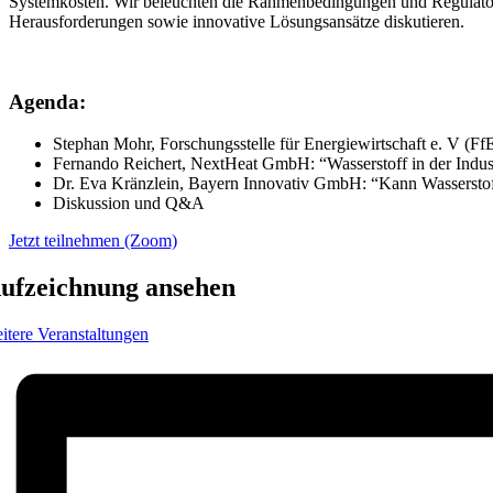
Systemkosten. Wir beleuchten die Rahmenbedingungen und Regulator
Herausforderungen sowie innovative Lösungsansätze diskutieren.
Agenda:
Stephan Mohr, Forschungsstelle für Energiewirtschaft e. V (Ff
Fernando Reichert, NextHeat GmbH: “Wasserstoff in der Industr
Dr. Eva Kränzlein, Bayern Innovativ GmbH: “Kann Wasserstoff
Diskussion und Q&A
Jetzt teilnehmen (Zoom)
ufzeichnung ansehen
itere Veranstaltungen