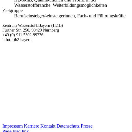
Wasserstoffbranche, Weiterbildungsmöglichkeiten
Zielgruppe
Berufseinsteiger/-einsteigerinnen, Fach- und Führungskräfte
Zentrum Wasserstoff.Bayern (H2.B)
Fürther Str. 250, 90429 Nürnberg
+49 (0) 911 5302-99236
info(at)h2.bayern
Impressum
Karriere
Kontakt
Datenschutz
Presse
LinkedIn
Page load link