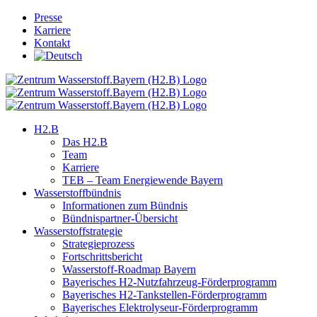
Skip
Presse
to
Karriere
content
Kontakt
H2.B
Das H2.B
Team
Karriere
TEB – Team Energiewende Bayern
Wasserstoffbündnis
Informationen zum Bündnis
Bündnispartner-Übersicht
Wasserstoffstrategie
Strategieprozess
Fortschrittsbericht
Wasserstoff-Roadmap Bayern
Bayerisches H2-Nutzfahrzeug-Förderprogramm
Bayerisches H2-Tankstellen-Förderprogramm
Bayerisches Elektrolyseur-Förderprogramm