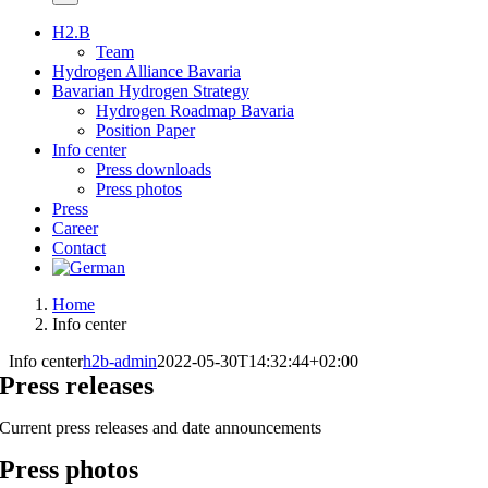
H2.B
Team
Hydrogen Alliance Bavaria
Bavarian Hydrogen Strategy
Hydrogen Roadmap Bavaria
Position Paper
Info center
Press downloads
Press photos
Press
Career
Contact
Home
Info center
Info center
h2b-admin
2022-05-30T14:32:44+02:00
Press releases
Current press releases and date announcements
Press photos