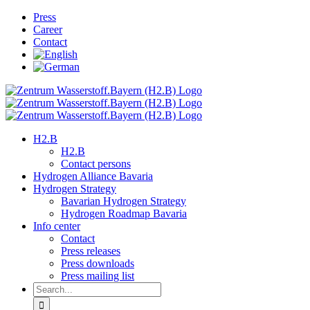
Skip
Press
to
Career
content
Contact
H2.B
H2.B
Contact persons
Hydrogen Alliance Bavaria
Hydrogen Strategy
Bavarian Hydrogen Strategy
Hydrogen Roadmap Bavaria
Info center
Contact
Press releases
Press downloads
Press mailing list
Search
for: